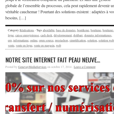
globale de l’ensemble du processus, cela peut rapidement devenir u
véritable cauchemar ! Pourtant des solutions existent : adaptées à vo
besoins, […]
Category
Réalisations
· Tags
abordable
,
base de données
,
boutikone
,
boutique
,
boutique 
ligne
,
caisse enregistreuse
,
cash desk
,
développement
,
dolibarr
,
données informatiques
,
erp
,
informatique
,
online
,
open source
,
prestashop
,
simplification
,
solution
,
solution web
vente
,
vente en ligne
,
vente en magasin
,
web
NOTRE SITE INTERNET FAIT PEAU NEUVE…
Posted by
GenevayMediaServices
on octobre 17, 2014 ·
Leave a Comment