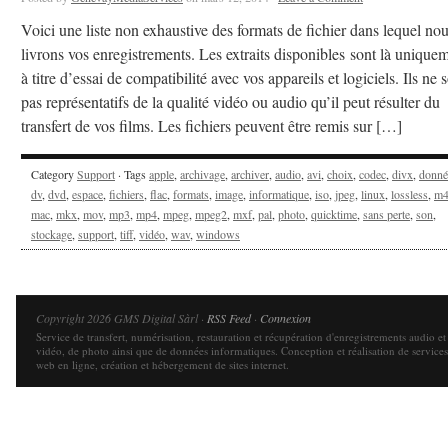
Voici une liste non exhaustive des formats de fichier dans lequel no
livrons vos enregistrements. Les extraits disponibles sont là unique
à titre d’essai de compatibilité avec vos appareils et logiciels. Ils ne 
pas représentatifs de la qualité vidéo ou audio qu’il peut résulter du
transfert de vos films. Les fichiers peuvent être remis sur […]
Category
Support
· Tags
apple
,
archivage
,
archiver
,
audio
,
avi
,
choix
,
codec
,
divx
,
donné
dv
,
dvd
,
espace
,
fichiers
,
flac
,
formats
,
image
,
informatique
,
iso
,
jpeg
,
linux
,
lossless
,
m4
mac
,
mkx
,
mov
,
mp3
,
mp4
,
mpeg
,
mpeg2
,
mxf
,
pal
,
photo
,
quicktime
,
sans perte
,
son
,
stockage
,
support
,
tiff
,
vidéo
,
wav
,
windows
Copyright 2026 GMS Digital Sàrl ·
RSS Feed
·
Connexion
Service de transfert, numérisation, restauration et récupération d'enregistrements audio et
vidéo, de photo ainsi que de données informatiques. Conception et réalisation de services
web en ligne, création et hébergement de sites internet.