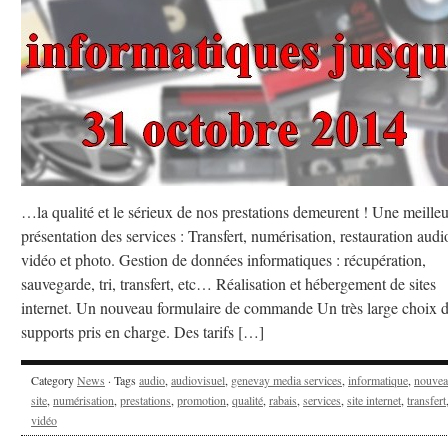
…la qualité et le sérieux de nos prestations demeurent ! Une meille
présentation des services : Transfert, numérisation, restauration audi
vidéo et photo. Gestion de données informatiques : récupération,
sauvegarde, tri, transfert, etc… Réalisation et hébergement de sites
internet. Un nouveau formulaire de commande Un très large choix 
supports pris en charge. Des tarifs […]
Category
News
· Tags
audio
,
audiovisuel
,
genevay media services
,
informatique
,
nouve
site
,
numérisation
,
prestations
,
promotion
,
qualité
,
rabais
,
services
,
site internet
,
transfert
vidéo