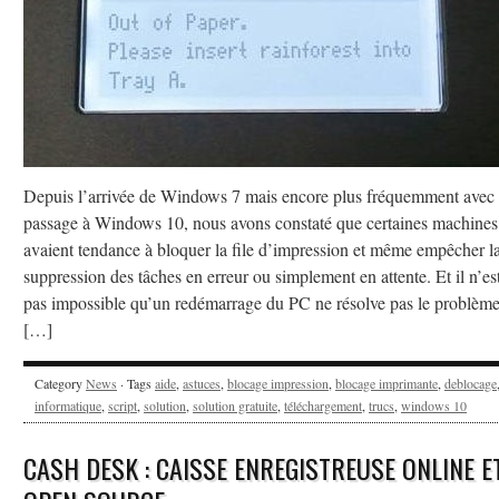
Depuis l’arrivée de Windows 7 mais encore plus fréquemment avec 
passage à Windows 10, nous avons constaté que certaines machines
avaient tendance à bloquer la file d’impression et même empêcher l
suppression des tâches en erreur ou simplement en attente. Et il n’es
pas impossible qu’un redémarrage du PC ne résolve pas le problèm
[…]
Category
News
· Tags
aide
,
astuces
,
blocage impression
,
blocage imprimante
,
deblocage
informatique
,
script
,
solution
,
solution gratuite
,
téléchargement
,
trucs
,
windows 10
CASH DESK : CAISSE ENREGISTREUSE ONLINE E