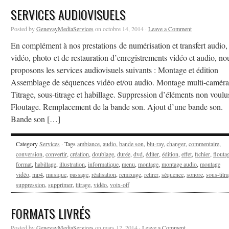
SERVICES AUDIOVISUELS
Posted by
GenevayMediaServices
on octobre 14, 2014 ·
Leave a Comment
En complément à nos prestations de numérisation et transfert audio,
vidéo, photo et de restauration d’enregistrements vidéo et audio, no
proposons les services audiovisuels suivants : Montage et édition
Assemblage de séquences vidéo et/ou audio. Montage multi-caméra
Titrage, sous-titrage et habillage. Suppression d’éléments non voulu
Floutage. Remplacement de la bande son. Ajout d’une bande son.
Bande son […]
Category
Services
· Tags
ambiance
,
audio
,
bande son
,
blu-ray
,
changer
,
commentaire
,
conversion
,
convertir
,
création
,
doublage
,
durée
,
dvd
,
éditer
,
édition
,
effet
,
fichier
,
flouta
format
,
habillage
,
illustration
,
informatique
,
menu
,
montage
,
montage audio
,
montage
vidéo
,
mp4
,
musique
,
passage
,
réalisation
,
remixage
,
retirer
,
séquence
,
sonore
,
sous-titr
suppression
,
supprimer
,
titrage
,
vidéo
,
voix-off
FORMATS LIVRÉS
Posted by
GenevayMediaServices
on mars 12, 2014 ·
Leave a Comment