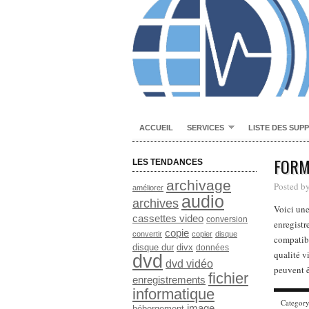
ACCUEIL
SERVICES
LISTE DES SUP
FORM
LES TENDANCES
archivage
Posted b
améliorer
audio
archives
Voici une
cassettes video
conversion
enregistr
copie
convertir
copier
disque
compatibi
disque dur
divx
données
qualité v
dvd
dvd vidéo
peuvent ê
fichier
enregistrements
informatique
Categor
image
hébergement