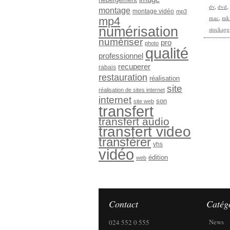
dv
,
dvd
,
montage
montage vidéo
mp3
mac
,
mk
mp4
numérisation
stockage
numériser
pro
photo
qualité
professionnel
recuperer
rabais
restauration
réalisation
site
réalisation de sites internet
internet
son
site web
transfert
transfert audio
transfert video
transférer
vhs
vidéo
édition
web
Contact
Catég
News
024 552 0 555