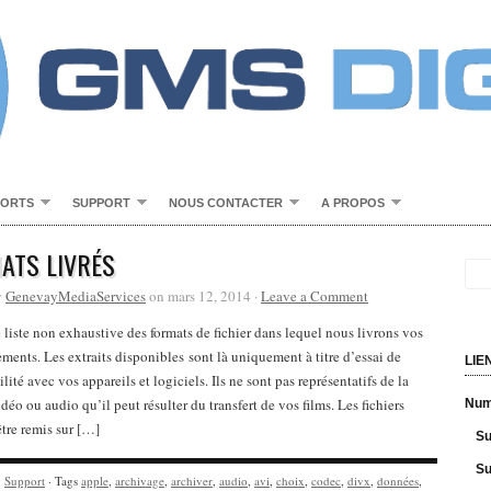
PORTS
SUPPORT
NOUS CONTACTER
A PROPOS
ATS LIVRÉS
y
GenevayMediaServices
on mars 12, 2014 ·
Leave a Comment
 liste non exhaustive des formats de fichier dans lequel nous livrons vos
ements. Les extraits disponibles sont là uniquement à titre d’essai de
LIE
lité avec vos appareils et logiciels. Ils ne sont pas représentatifs de la
idéo ou audio qu’il peut résulter du transfert de vos films. Les fichiers
Numé
tre remis sur […]
Su
Su
y
Support
· Tags
apple
,
archivage
,
archiver
,
audio
,
avi
,
choix
,
codec
,
divx
,
données
,