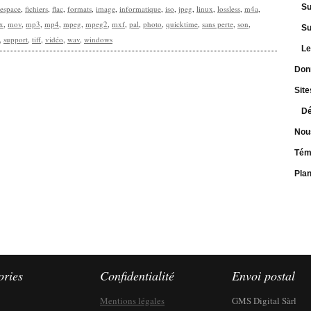
Su
espace
,
fichiers
,
flac
,
formats
,
image
,
informatique
,
iso
,
jpeg
,
linux
,
lossless
,
m4a
,
x
,
mov
,
mp3
,
mp4
,
mpeg
,
mpeg2
,
mxf
,
pal
,
photo
,
quicktime
,
sans perte
,
son
,
Su
,
support
,
tiff
,
vidéo
,
wav
,
windows
Le
Don
Site
Dé
Nou
Tém
Pla
ories
Confidentialité
Envoi postal
Mentions légales
GMS Digital Sàrl