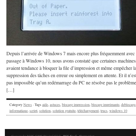
Depuis l’arrivée de Windows 7 mais encore plus fréquemment avec 
passage à Windows 10, nous avons constaté que certaines machines
avaient tendance à bloquer la file d’impression et même empêcher l
suppression des tâches en erreur ou simplement en attente. Et il n’es
pas impossible qu’un redémarrage du PC ne résolve pas le problèm
[…]
Category
News
· Tags
aide
,
astuces
,
blocage impression
,
blocage imprimante
,
deblocage
informatique
,
script
,
solution
,
solution gratuite
,
téléchargement
,
trucs
,
windows 10