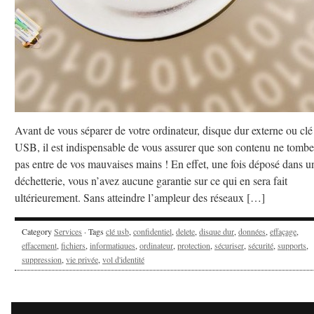
Avant de vous séparer de votre ordinateur, disque dur externe ou clé
USB, il est indispensable de vous assurer que son contenu ne tombe
pas entre de vos mauvaises mains ! En effet, une fois déposé dans u
déchetterie, vous n’avez aucune garantie sur ce qui en sera fait
ultérieurement. Sans atteindre l’ampleur des réseaux […]
Category
Services
· Tags
clé usb
,
confidentiel
,
delete
,
disque dur
,
données
,
effaçage
,
effacement
,
fichiers
,
informatiques
,
ordinateur
,
protection
,
sécuriser
,
sécurité
,
supports
,
suppression
,
vie privée
,
vol d'identité