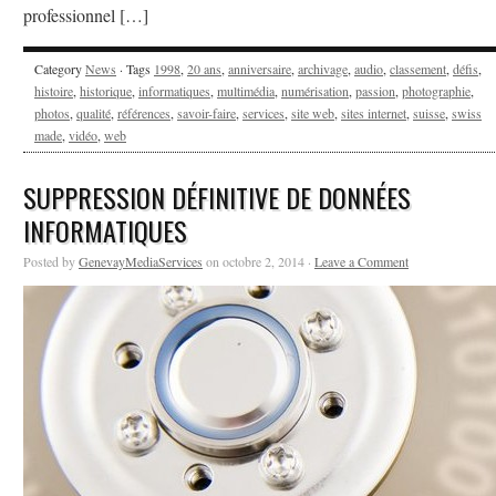
professionnel […]
Category
News
· Tags
1998
,
20 ans
,
anniversaire
,
archivage
,
audio
,
classement
,
défis
,
histoire
,
historique
,
informatiques
,
multimédia
,
numérisation
,
passion
,
photographie
,
photos
,
qualité
,
références
,
savoir-faire
,
services
,
site web
,
sites internet
,
suisse
,
swiss
made
,
vidéo
,
web
SUPPRESSION DÉFINITIVE DE DONNÉES
INFORMATIQUES
Posted by
GenevayMediaServices
on octobre 2, 2014 ·
Leave a Comment