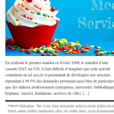
En réalisant le premier mandat en février 1998, le transfert d’une
cassette DAT sur CD, il était difficile d’imaginer que cette activité
connaîtrait un tel succès et permettrait de développer une structure
répondant à 99.9% des demandes provenant aussi bien de particulie
que des milieux professionnels (entreprises, universités, bibliothèque
hôpitaux, musées, fondations, archives de ville). […]
Category
Réalisations
· Tags
19 ans
,
8mm
,
anniversaire
,
archivage digital
,
archives de vi
budget
,
cadeau
,
double8
,
numérisation
,
offres
,
pro
,
qualité
,
rabais
,
service de numérisati