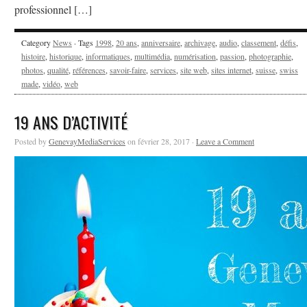
professionnel […]
Category
News
· Tags
1998
,
20 ans
,
anniversaire
,
archivage
,
audio
,
classement
,
défis
,
histoire
,
historique
,
informatiques
,
multimédia
,
numérisation
,
passion
,
photographie
,
photos
,
qualité
,
références
,
savoir-faire
,
services
,
site web
,
sites internet
,
suisse
,
swiss
made
,
vidéo
,
web
19 ANS D’ACTIVITÉ
Posted by
GenevayMediaServices
on février 28, 2017 ·
Leave a Comment