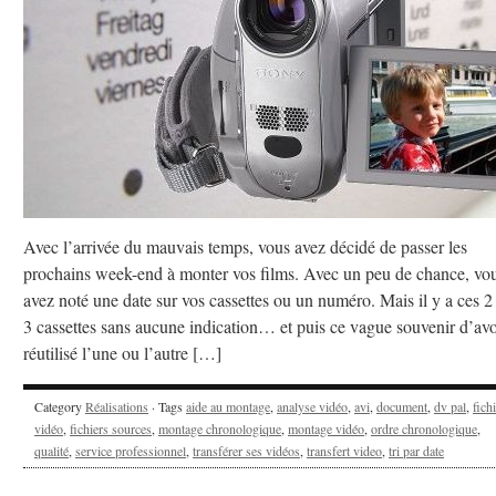
Avec l’arrivée du mauvais temps, vous avez décidé de passer les
prochains week-end à monter vos films. Avec un peu de chance, vo
avez noté une date sur vos cassettes ou un numéro. Mais il y a ces 2
3 cassettes sans aucune indication… et puis ce vague souvenir d’avo
réutilisé l’une ou l’autre […]
Category
Réalisations
· Tags
aide au montage
,
analyse vidéo
,
avi
,
document
,
dv pal
,
fich
vidéo
,
fichiers sources
,
montage chronologique
,
montage vidéo
,
ordre chronologique
,
qualité
,
service professionnel
,
transférer ses vidéos
,
transfert video
,
tri par date