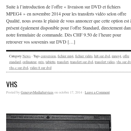
Suite à l’introduction de l’offre « livraison sur DVD et fichiers
MPEG4 » en novembre 2014 pour les transferts vidéo selon offre
Qualité, nous avons le plaisir de vous annoncer que cette option est 
présent également disponible pour l’offre Standard, directement dan
notre formulaire de commande. Dès CHF 9.50 de l’heure pour
retrouver vos souvenirs sur DVD […]
Category
News
· Tags
conversion
,
fichier mp4
,
fichier vidéo
,
hi8 sur dvd
,
mpeg4
,
offre
standard
,
ordinateur
,
prix
,
tablette
,
transfert
,
transfert sur dvd
,
transfert video
,
vhs sur d
vhs-c sur dvd
,
video 8 sur dvd
VHS
Posted by
GenevayMediaServices
on octobre 17, 2014 ·
Leave a Comment