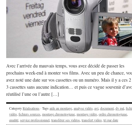
Avec l’arrivée du mauvais temps, vous avez décidé de passer les
prochains week-end à monter vos films. Avec un peu de chance, vo
avez noté une date sur vos cassettes ou un numéro. Mais il y a ces 2
3 cassettes sans aucune indication… et puis ce vague souvenir d’avo
réutilisé l’une ou l’autre […]
Category
Réalisations
· Tags
aide au montage
,
analyse vidéo
,
avi
,
document
,
dv pal
,
fich
vidéo
,
fichiers sources
,
montage chronologique
,
montage vidéo
,
ordre chronologique
,
qualité
,
service professionnel
,
transférer ses vidéos
,
transfert video
,
tri par date