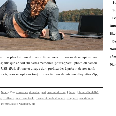
Su
Su
Le
Don
Site
Dé
Nou
ez pas plus loin vos données ! Nous vous proposons de récupérez vos
Tém
disparus que ce soit sur cartes mémoires (pour appareil photo ou caméra
Pla
é USB, iPad, iPhone et disque dur : profitez dès à présent de nos tarifs
n sûr, nous récupérons toujours vos fichiers depuis vos disquettes Zip,
y
News
· Tags
disquettes
,
données
,
ipad
,
ipad réinitialisé
,
iphone
,
iphone réinitialisé
,
ages effacés
,
nouveaux tarifs
,
récupération de données
,
recuperer
,
smartphone
,
s informatiques
,
whatsapp
,
zip