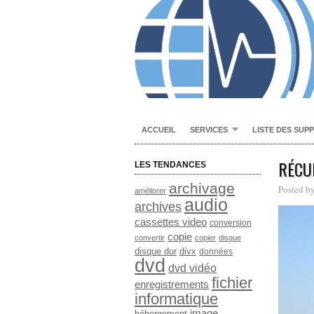
ACCUEIL
SERVICES
LISTE DES SUP
RÉCU
LES TENDANCES
archivage
Posted b
améliorer
audio
archives
cassettes video
conversion
copie
convertir
copier
disque
disque dur
divx
données
dvd
dvd vidéo
fichier
enregistrements
informatique
image
hébergement