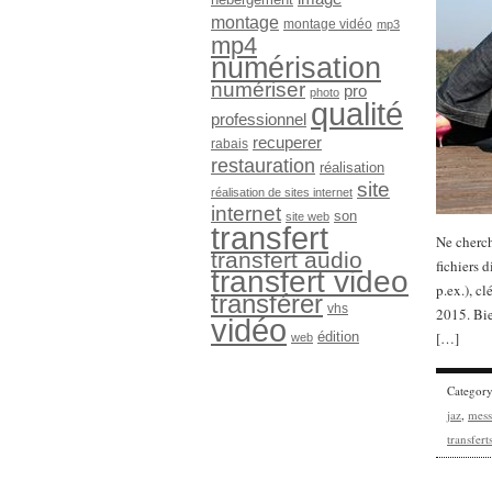
montage
montage vidéo
mp3
mp4
numérisation
numériser
pro
photo
qualité
professionnel
recuperer
rabais
restauration
réalisation
site
réalisation de sites internet
internet
son
site web
transfert
Ne cherch
transfert audio
fichiers 
transfert video
p.ex.), cl
transférer
vhs
2015. Bie
vidéo
édition
[…]
web
Categor
jaz
,
mess
transfert