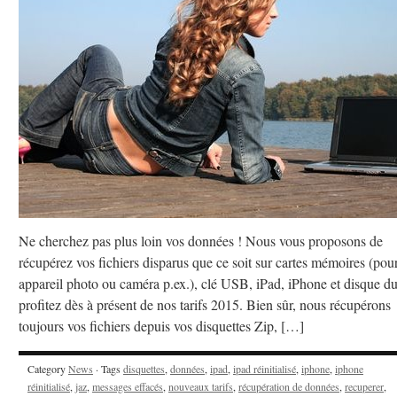
Ne cherchez pas plus loin vos données ! Nous vous proposons de
récupérez vos fichiers disparus que ce soit sur cartes mémoires (pou
appareil photo ou caméra p.ex.), clé USB, iPad, iPhone et disque du
profitez dès à présent de nos tarifs 2015. Bien sûr, nous récupérons
toujours vos fichiers depuis vos disquettes Zip, […]
Category
News
· Tags
disquettes
,
données
,
ipad
,
ipad réinitialisé
,
iphone
,
iphone
réinitialisé
,
jaz
,
messages effacés
,
nouveaux tarifs
,
récupération de données
,
recuperer
,