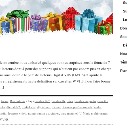
Su
Su
Le
Don
Site
Dé
Nou
e novembre nous a réservé quelques bonnes surprises sous la forme de 7
Tém
lecteurs dont 4 pour des supports qui n’étaient pas encore pris en charge.
Pla
s ainsi doublé le parc de lecteurs Digital VHS (D-VHS) et ajouté la
es enregistrements haute définition sur cassettes W-VHS. Pour faire bonne
[…]
y
News
,
Réalisations
· Tags
bandes 1/2''
,
bandes 16 pistes
,
bandes magnéto
,
cassettes
-vhs
,
digital d-2
,
digital vhs
,
digitaliser
,
Elcaset
,
formats professionnels
,
leader
,
 audio
,
lecteurs vidéo
,
numérisation d'archives
,
parc matériel
,
U-Matic multinormes
,
W-VHS