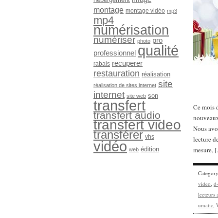
montage
montage vidéo
mp3
mp4
numérisation
numériser
pro
photo
qualité
professionnel
recuperer
rabais
restauration
réalisation
site
réalisation de sites internet
internet
son
site web
transfert
Ce mois d
transfert audio
nouveaux 
transfert video
Nous avon
transférer
vhs
lecture d
vidéo
édition
mesure, 
web
Categor
video
,
d
lecteurs
umatic
,