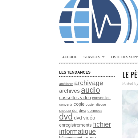
ACCUEIL
SERVICES
LISTE DES SUP
LE PÈ
LES TENDANCES
archivage
Posted b
améliorer
audio
archives
cassettes video
conversion
copie
convertir
copier
disque
disque dur
divx
données
dvd
dvd vidéo
fichier
enregistrements
informatique
image
hébergement