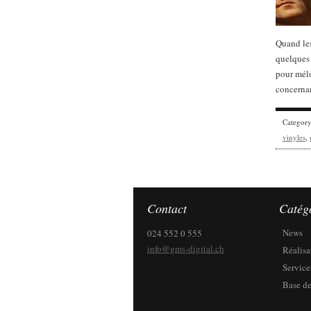
Quand les
quelques 
pour mélo
concernan
Categor
vinyles
,
Contact
Catég
News
024 552 0 555
info@gms-digital.ch
Réalisa
Service
Base de