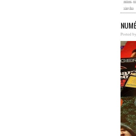
suisse
,
r
vinyles
NUMÉ
Posted b