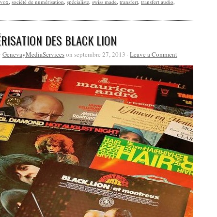
evox
,
société de numérisation
,
spécialiste
,
swiss made
,
transfert
,
transfert audio
,
RISATION DES BLACK LION
y
GenevayMediaServices
on septembre 27, 2013 ·
Leave a Comment