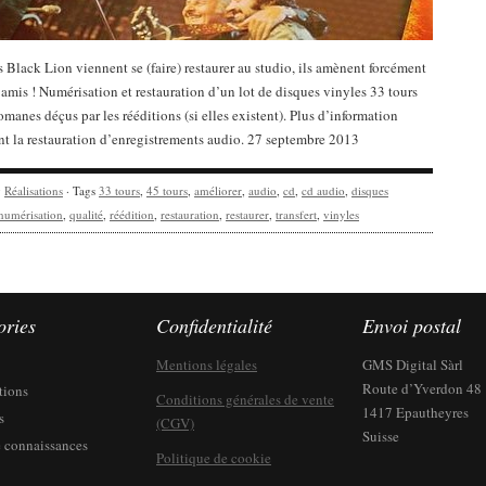
 Black Lion viennent se (faire) restaurer au studio, ils amènent forcément
amis ! Numérisation et restauration d’un lot de disques vinyles 33 tours
manes déçus par les rééditions (si elles existent). Plus d’information
t la restauration d’enregistrements audio. 27 septembre 2013
y
Réalisations
· Tags
33 tours
,
45 tours
,
améliorer
,
audio
,
cd
,
cd audio
,
disques
numérisation
,
qualité
,
réédition
,
restauration
,
restaurer
,
transfert
,
vinyles
ories
Confidentialité
Envoi postal
Mentions légales
GMS Digital Sàrl
Route d’Yverdon 48
tions
Conditions générales de vente
1417 Epautheyres
s
(CGV)
Suisse
 connaissances
Politique de cookie