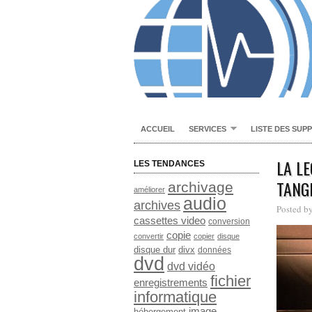
ACCUEIL
SERVICES
LISTE DES SUP
LA L
LES TENDANCES
TANG
archivage
améliorer
audio
archives
Posted b
cassettes video
conversion
copie
convertir
copier
disque
disque dur
divx
données
dvd
dvd vidéo
fichier
enregistrements
informatique
image
hébergement