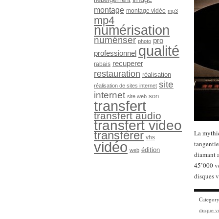
montage
montage vidéo
mp3
mp4
numérisation
numériser
pro
photo
qualité
professionnel
recuperer
rabais
restauration
réalisation
site
réalisation de sites internet
internet
son
site web
transfert
transfert audio
transfert video
transférer
La mythiq
vhs
vidéo
tangentie
édition
web
diamant a
45’000 ve
disques v
Categor
disque v