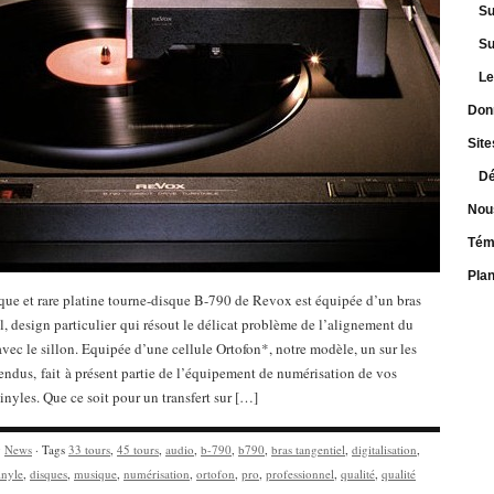
Su
Su
Le
Don
Site
Dé
Nou
Tém
Pla
ue et rare platine tourne-disque B-790 de Revox est équipée d’un bras
l, design particulier qui résout le délicat problème de l’alignement du
vec le sillon. Equipée d’une cellule Ortofon*, notre modèle, un sur les
ndus, fait à présent partie de l’équipement de numérisation de vos
inyles. Que ce soit pour un transfert sur […]
y
News
· Tags
33 tours
,
45 tours
,
audio
,
b-790
,
b790
,
bras tangentiel
,
digitalisation
,
inyle
,
disques
,
musique
,
numérisation
,
ortofon
,
pro
,
professionnel
,
qualité
,
qualité