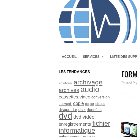
ACCUEIL
SERVICES
LISTE DES SUP
FORM
LES TENDANCES
archivage
Posted b
améliorer
audio
archives
cassettes video
conversion
copie
convertir
copier
disque
disque dur
divx
données
dvd
dvd vidéo
fichier
enregistrements
informatique
image
hébergement