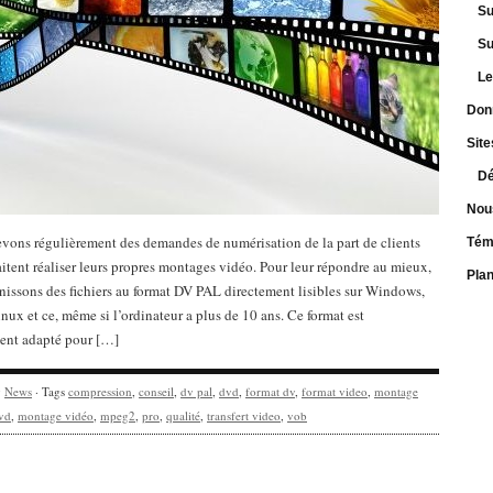
Su
Su
Le
Don
Site
Dé
Nou
vons régulièrement des demandes de numérisation de la part de clients
Tém
itent réaliser leurs propres montages vidéo. Pour leur répondre au mieux,
Pla
nissons des fichiers au format DV PAL directement lisibles sur Windows,
nux et ce, même si l’ordinateur a plus de 10 ans. Ce format est
ment adapté pour […]
y
News
· Tags
compression
,
conseil
,
dv pal
,
dvd
,
format dv
,
format video
,
montage
vd
,
montage vidéo
,
mpeg2
,
pro
,
qualité
,
transfert video
,
vob