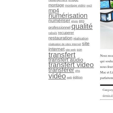
montage
montage vidéo
mp3
mp4
numérisation
numériser
pro
photo
qualité
professionnel
recuperer
rabais
restauration
réalisation
site
réalisation de sites internet
internet
son
site web
transfert
Nous rece
transfert audio
qui souha
transfert video
nous four
transférer
vhs
Mac et Li
vidéo
édition
parfaite
web
Categor
depuis d