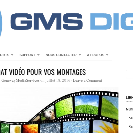
PORTS
SUPPORT
NOUS CONTACTER
A PROPOS
AT VIDÉO POUR VOS MONTAGES
y
GenevayMediaServices
on juillet 18, 2016 ·
Leave a Comment
LIE
Numé
Su
Su