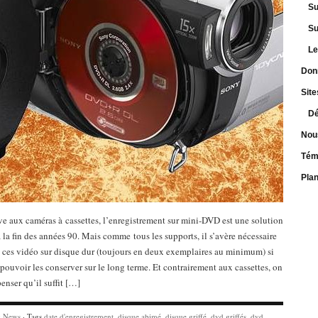
Su
Su
Le
Don
Site
Dé
Nou
Tém
Pla
ve aux caméras à cassettes, l’enregistrement sur mini-DVD est une solution
 la fin des années 90. Mais comme tous les supports, il s’avère nécessaire
 ces vidéo sur disque dur (toujours en deux exemplaires au minimum) si
 pouvoir les conserver sur le long terme. Et contrairement aux cassettes, on
penser qu’il suffit […]
y
News
· Tags
date d'enregistrement
,
disque abimé
,
disque griffé
,
dvd griffés
,
dvd