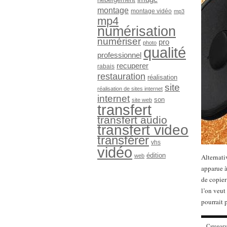
montage
montage vidéo
mp3
mp4
numérisation
numériser
pro
photo
qualité
professionnel
recuperer
rabais
restauration
réalisation
site
réalisation de sites internet
internet
son
site web
transfert
transfert audio
transfert video
transférer
vhs
vidéo
édition
web
Alternati
apparue à
de copier
l’on veut
pourrait 
Categor