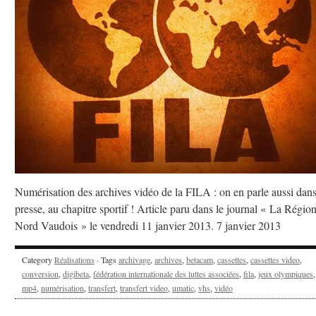
Numérisation des archives vidéo de la FILA : on en parle aussi dans
presse, au chapitre sportif ! Article paru dans le journal « La Régio
Nord Vaudois » le vendredi 11 janvier 2013. 7 janvier 2013
Category
Réalisations
· Tags
archivage
,
archives
,
betacam
,
cassettes
,
cassettes video
,
conversion
,
digibeta
,
fédération internationale des luttes associées
,
fila
,
jeux olympiques
,
mp4
,
numérisation
,
transfert
,
transfert video
,
umatic
,
vhs
,
vidéo