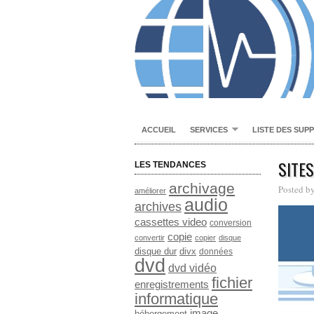
ACCUEIL
SERVICES
LISTE DES SUP
SITE
LES TENDANCES
archivage
Posted b
améliorer
audio
archives
cassettes video
conversion
copie
convertir
copier
disque
disque dur
divx
données
dvd
dvd vidéo
fichier
enregistrements
informatique
image
hébergement