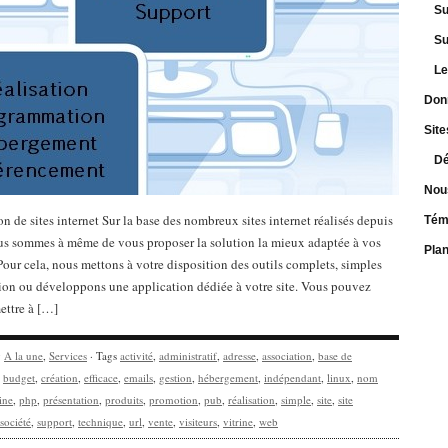
Su
Su
Le
Don
Site
Dé
Nou
on de sites internet Sur la base des nombreux sites internet réalisés depuis
Tém
us sommes à même de vous proposer la solution la mieux adaptée à vos
Pla
Pour cela, nous mettons à votre disposition des outils complets, simples
tion ou développons une application dédiée à votre site. Vous pouvez
mettre à […]
y
A la une
,
Services
· Tags
activité
,
administratif
,
adresse
,
association
,
base de
,
budget
,
création
,
efficace
,
emails
,
gestion
,
hébergement
,
indépendant
,
linux
,
nom
ine
,
php
,
présentation
,
produits
,
promotion
,
pub
,
réalisation
,
simple
,
site
,
site
société
,
support
,
technique
,
url
,
vente
,
visiteurs
,
vitrine
,
web