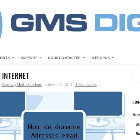
PORTS
SUPPORT
NOUS CONTACTER
A PROPOS
S INTERNET
y
GenevayMediaServices
on février 7, 2014 ·
3 Comments
LIE
Numé
Su
Su