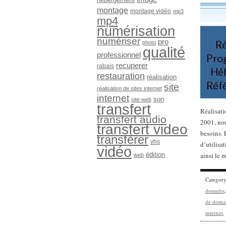
montage
montage vidéo
mp3
mp4
numérisation
numériser
pro
photo
qualité
professionnel
recuperer
rabais
restauration
réalisation
site
réalisation de sites internet
internet
son
site web
transfert
Réalisati
transfert audio
2001, no
transfert video
besoins. 
transférer
vhs
d’utilisa
vidéo
édition
ainsi le 
web
Categor
données
de doma
internet
,