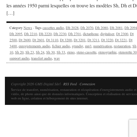
les années 1950 parmi lesquelles on trouve les modèles Sh, Dh et Dt
[…]
Category
News
· Tags
cassettes audio
,
Dh 2028
,
Dh 2070
,
Dh 2080
,
Dh 2081
,
Dh 209
Dh 2095
,
Dh 2210
,
Dh 2220
,
Dh 2230
,
Dh 2701
,
dictaphone
,
digitaliser
,
Dt 2300
,
Dt
2500
,
Dt 2600
,
Dt 2601
,
Dt 3110
,
Dt 3200
,
Dt 3201
,
Dt 3211
,
Dt 3220
,
Dt 3221
,
Dt
3400
,
enregistrements audio
,
fichier audio
,
grundig
,
mp3
,
numérisation
,
restauration
,
Sh
10
,
Sh 20
,
Sh 23
,
Sh 24
,
Sh 30
,
Sh 33
,
steno
,
steno-cassette
,
stenographie
,
stenorette 30
support audio
,
transfert audio
,
wav
Copyright 2026 GMS Digital Sàrl ·
RSS Feed
·
Connexion
Service de transfert, numérisation, restauration et récupération d'enregistrements audio et
vidéo, de photo ainsi que de données informatiques. Conception et réalisation de services
web en ligne, création et hébergement de sites internet.