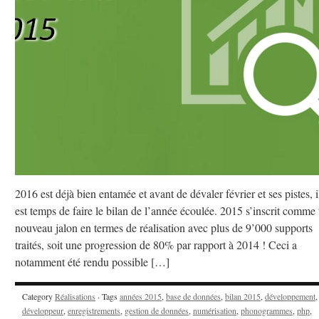
2016 est déjà bien entamée et avant de dévaler février et ses pistes, i
est temps de faire le bilan de l’année écoulée. 2015 s’inscrit comme
nouveau jalon en termes de réalisation avec plus de 9’000 supports
traités, soit une progression de 80% par rapport à 2014 ! Ceci a
notamment été rendu possible […]
Category
Réalisations
· Tags
années 2015
,
base de données
,
bilan 2015
,
développement
,
développeur
,
enregistrements
,
gestion de données
,
numérisation
,
phonogrammes
,
php
,