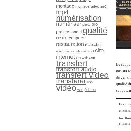
montage
montage vidéo
mp3
mp4
numérisation
numériser
pro
photo
qualité
professionnel
recuperer
rabais
restauration
réalisation
site
réalisation de sites internet
internet
son
site web
transfert
Le suppor
transfert audio
mis sur l
transfert video
de ces an
transférer
vhs
qualité d
vidéo
édition
support 
web
Categor
minidisc
md
,
md 
minidisq