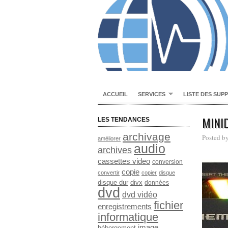
ACCUEIL
SERVICES
LISTE DES SUP
MINI
LES TENDANCES
archivage
Posted b
améliorer
audio
archives
cassettes video
conversion
copie
convertir
copier
disque
disque dur
divx
données
dvd
dvd vidéo
fichier
enregistrements
informatique
image
hébergement