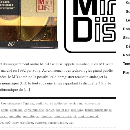
Su
Su
Le
Don
Site
Dé
Nou
t d’enregistrement audio MiniDisc aussi appelé minidisque ou MD a été
Tém
e marché en 1992 par Sony. Au croisement des technologies grand public
Pla
nées, le MD combine la possibilité d’enregistrer (cassette audio) et la
u numérique (CD) le tout sous une forme rappelant la disquette 3.5 », le
informatique du […]
y
Connaissances
· Tags
aac
,
audio
,
cd
,
cd audio
,
conversion md
,
conversion
,
copie
,
copie md
,
copie minidisc
,
copier
,
copier md
,
disc sony
,
fichier informatique
,
sur cd
,
mini disc
,
mini disque
,
minidisc
,
minidisc en mp3
,
minidisc sur cd
,
ue
,
mp3
,
sony
,
transférer
,
transfert
,
transfert audio
,
wav