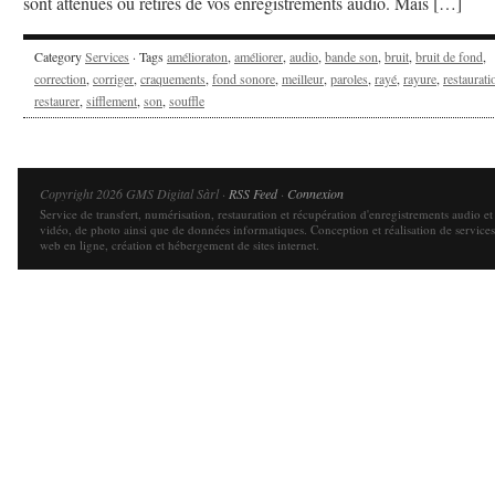
sont atténués ou retirés de vos enregistrements audio. Mais […]
Category
Services
· Tags
amélioraton
,
améliorer
,
audio
,
bande son
,
bruit
,
bruit de fond
,
correction
,
corriger
,
craquements
,
fond sonore
,
meilleur
,
paroles
,
rayé
,
rayure
,
restaurati
restaurer
,
sifflement
,
son
,
souffle
Copyright 2026 GMS Digital Sàrl ·
RSS Feed
·
Connexion
Service de transfert, numérisation, restauration et récupération d'enregistrements audio et
vidéo, de photo ainsi que de données informatiques. Conception et réalisation de services
web en ligne, création et hébergement de sites internet.