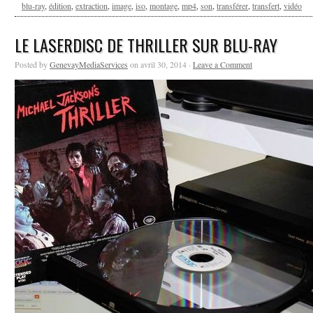
blu-ray
,
édition
,
extraction
,
image
,
iso
,
montage
,
mp4
,
son
,
transférer
,
transfert
,
vidéo
LE LASERDISC DE THRILLER SUR BLU-RAY
Posted by
GenevayMediaServices
on avril 30, 2014 ·
Leave a Comment