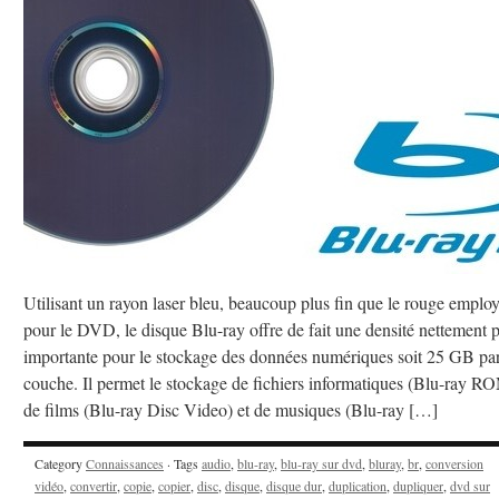
Utilisant un rayon laser bleu, beaucoup plus fin que le rouge emplo
pour le DVD, le disque Blu-ray offre de fait une densité nettement 
importante pour le stockage des données numériques soit 25 GB pa
couche. Il permet le stockage de fichiers informatiques (Blu-ray R
de films (Blu-ray Disc Video) et de musiques (Blu-ray […]
Category
Connaissances
· Tags
audio
,
blu-ray
,
blu-ray sur dvd
,
bluray
,
br
,
conversion
vidéo
,
convertir
,
copie
,
copier
,
disc
,
disque
,
disque dur
,
duplication
,
dupliquer
,
dvd sur