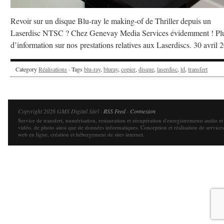
Revoir sur un disque Blu-ray le making-of de Thriller depuis un
Laserdisc NTSC ? Chez Genevay Media Services évidemment ! Pl
d’information sur nos prestations relatives aux Laserdiscs. 30 avril 
Category
Réalisations
· Tags
blu-ray
,
bluray
,
copier
,
disque
,
laserdisc
,
ld
,
transfert
Copyright 2026 GMS Digital Sàrl ·
RSS Feed
·
Connexion
Service de transfert, numérisation, restauration et récupération d'enregistrements audio et
vidéo, de photo ainsi que de données informatiques. Conception et réalisation de services
web en ligne, création et hébergement de sites internet.