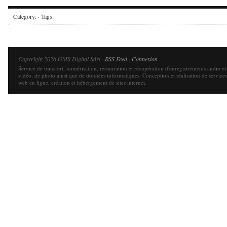
Category: · Tags:
Copyright 2026 GMS Digital Sàrl ·
RSS Feed
·
Connexion
Service de transfert, numérisation, restauration et récupération d'enregistrements audio et
vidéo, de photo ainsi que de données informatiques. Conception et réalisation de services
web en ligne, création et hébergement de sites internet.