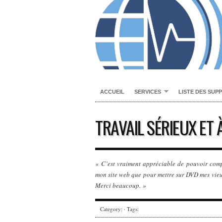
ACCUEIL
SERVICES
LISTE DES SUP
TRAVAIL SÉRIEUX ET 
« C’est vraiment appréciable de pouvoir comp
mon site web que pour mettre sur DVD mes vieux f
Merci beaucoup. »
Category: · Tags: