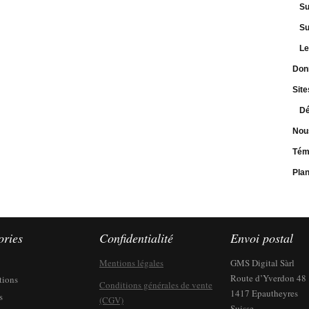
Su
Su
Le
Don
Site
Dé
Nou
Tém
Pla
ories
Confidentialité
Envoi postal
Mentions légales
GMS Digital Sàrl
Route d’Yverdon 48
tions
Conditions générales de vente
1417 Epautheyres
s
(CGV)
Suisse