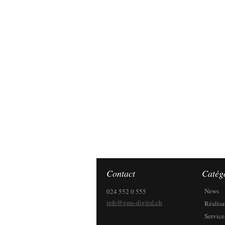
Contact
Catég
News
024 552 0 555
info@gms-digital.ch
Réalisa
Service