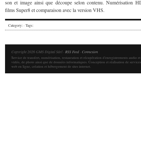
son et image ainsi que découpe selon contenu. Numérisation H
films Super8 et comparaison avec la version VHS.
Category: · Tags:
Copyright 2026 GMS Digital Sàrl ·
RSS Feed
·
Connexion
Service de transfert, numérisation, restauration et récupération d'enregistrements audio et
vidéo, de photo ainsi que de données informatiques. Conception et réalisation de services
web en ligne, création et hébergement de sites internet.