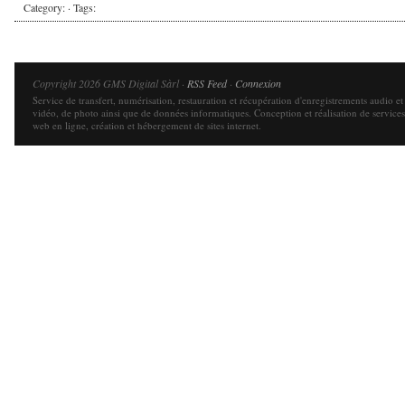
Category: · Tags:
Copyright 2026 GMS Digital Sàrl ·
RSS Feed
·
Connexion
Service de transfert, numérisation, restauration et récupération d'enregistrements audio et
vidéo, de photo ainsi que de données informatiques. Conception et réalisation de services
web en ligne, création et hébergement de sites internet.