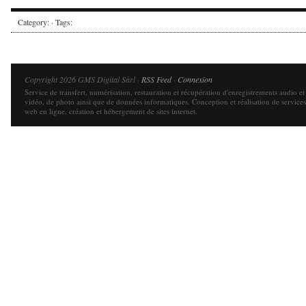
Category: · Tags:
Copyright 2026 GMS Digital Sàrl ·
RSS Feed
·
Connexion
Service de transfert, numérisation, restauration et récupération d'enregistrements audio et
vidéo, de photo ainsi que de données informatiques. Conception et réalisation de services
web en ligne, création et hébergement de sites internet.