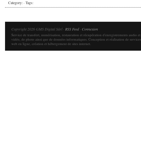
Category: · Tags:
Copyright 2026 GMS Digital Sàrl ·
RSS Feed
·
Connexion
Service de transfert, numérisation, restauration et récupération d'enregistrements audio et
vidéo, de photo ainsi que de données informatiques. Conception et réalisation de services
web en ligne, création et hébergement de sites internet.