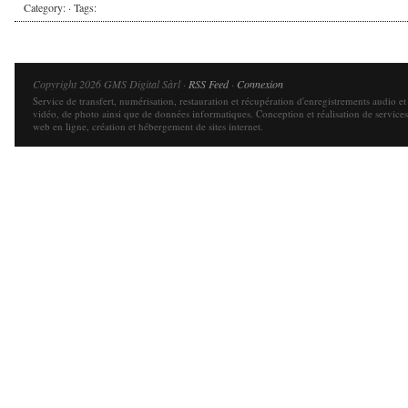
Category: · Tags:
Copyright 2026 GMS Digital Sàrl ·
RSS Feed
·
Connexion
Service de transfert, numérisation, restauration et récupération d'enregistrements audio et
vidéo, de photo ainsi que de données informatiques. Conception et réalisation de services
web en ligne, création et hébergement de sites internet.