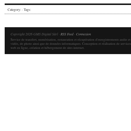
Category: · Tags:
Copyright 2026 GMS Digital Sàrl ·
RSS Feed
·
Connexion
Service de transfert, numérisation, restauration et récupération d'enregistrements audio et
vidéo, de photo ainsi que de données informatiques. Conception et réalisation de services
web en ligne, création et hébergement de sites internet.