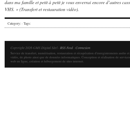
dans ma famille et petit à petit je vous enverrai encore d’autres cass
VHS. » (Transfert et restauration vidéo).
Category: · Tags:
Copyright 2026 GMS Digital Sàrl ·
RSS Feed
·
Connexion
Service de transfert, numérisation, restauration et récupération d'enregistrements audio et
vidéo, de photo ainsi que de données informatiques. Conception et réalisation de services
web en ligne, création et hébergement de sites internet.