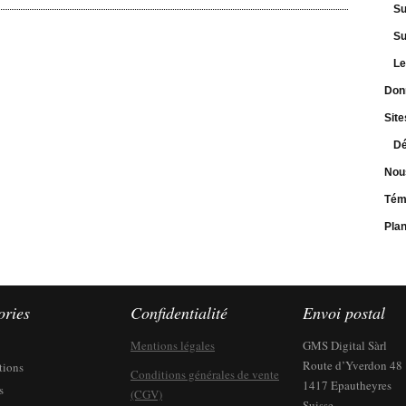
Su
Su
Le
Don
Site
Dé
Nou
Tém
Pla
ories
Confidentialité
Envoi postal
Mentions légales
GMS Digital Sàrl
Route d’Yverdon 48
tions
Conditions générales de vente
1417 Epautheyres
s
(CGV)
Suisse