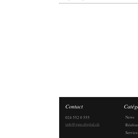
Contact
Catég
News
024 552 0 555
info@gms-digital.ch
Réalisa
Service