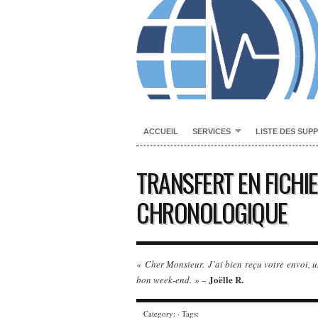
ACCUEIL
SERVICES
LISTE DES SUP
TRANSFERT EN FICHIE
CHRONOLOGIQUE
« Cher Monsieur. J’ai bien reçu votre envoi, 
Joëlle R.
bon week-end. »
–
Category: · Tags: