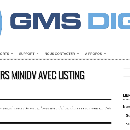
PORTS
SUPPORT
NOUS CONTACTER
A PROPOS
RS MINIDV AVEC LISTING
LIE
Numé
un grand merci ! Je me replonge avec délices dans ces souvenirs… Très
Su
Su