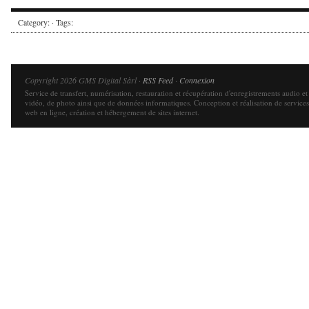
Category: · Tags:
Copyright 2026 GMS Digital Sàrl ·
RSS Feed
·
Connexion
Service de transfert, numérisation, restauration et récupération d'enregistrements audio et
vidéo, de photo ainsi que de données informatiques. Conception et réalisation de services
web en ligne, création et hébergement de sites internet.