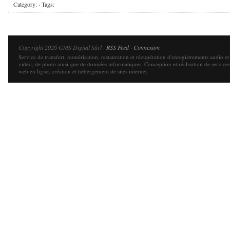
Category: · Tags:
Copyright 2026 GMS Digital Sàrl ·
RSS Feed
·
Connexion
Service de transfert, numérisation, restauration et récupération d'enregistrements audio et
vidéo, de photo ainsi que de données informatiques. Conception et réalisation de services
web en ligne, création et hébergement de sites internet.