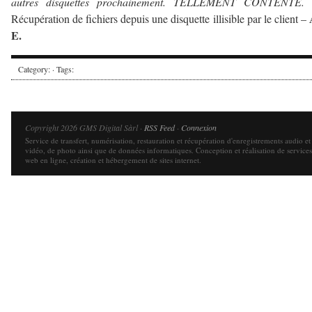
autres disquettes prochainement. TELLEMENT CONTENTE.
Récupération de fichiers depuis une disquette illisible par le client –
E.
Category: · Tags:
Copyright 2026 GMS Digital Sàrl ·
RSS Feed
·
Connexion
Service de transfert, numérisation, restauration et récupération d'enregistrements audio et
vidéo, de photo ainsi que de données informatiques. Conception et réalisation de services
web en ligne, création et hébergement de sites internet.