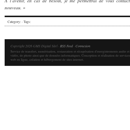
A l’avenir, en cas de besoin, je me permettrai de vous contac
nouveau. »
Category: · Tags:
Copyright 2026 GMS Digital Sàrl ·
RSS Feed
·
Connexion
Service de transfert, numérisation, restauration et récupération d'enregistrements audio et
vidéo, de photo ainsi que de données informatiques. Conception et réalisation de services
web en ligne, création et hébergement de sites internet.