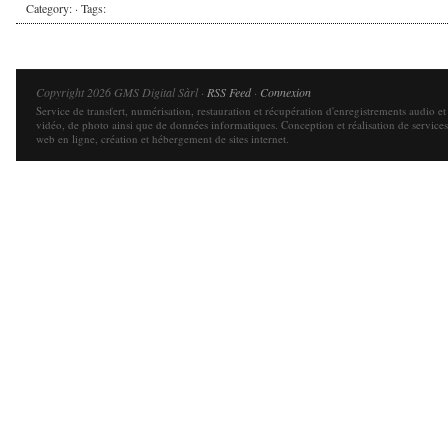
Category: · Tags:
Copyright 2026 GMS Digital Sàrl ·
RSS Feed
·
Connexion
Service de transfert, numérisation, restauration et récupération d'enregistrements audio et
vidéo, de photo ainsi que de données informatiques. Conception et réalisation de services
web en ligne, création et hébergement de sites internet.