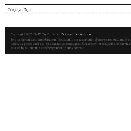
Category: · Tags:
Copyright 2026 GMS Digital Sàrl ·
RSS Feed
·
Connexion
Service de transfert, numérisation, restauration et récupération d'enregistrements audio et
vidéo, de photo ainsi que de données informatiques. Conception et réalisation de services
web en ligne, création et hébergement de sites internet.