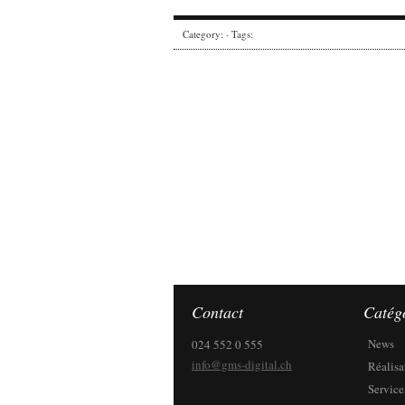
Category: · Tags:
Contact
Catég
News
024 552 0 555
info@gms-digital.ch
Réalisa
Service