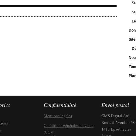
Su
Su
Le
Don
Site
Dé
Nou
Tém
Pla
ories
Confidentialité
Envoi postal
Mentions légales
GMS Digital Sàrl
Route d’Yverdon 48
tions
Conditions générales de vente
1417 Epautheyres
s
(CGV)
Suisse