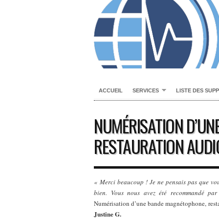
ACCUEIL
SERVICES
LISTE DES SUP
NUMÉRISATION D’UN
RESTAURATION AUDI
« Merci beaucoup ! Je ne pensais pas que vous p
bien. Vous nous avez été recommandé par 
Numérisation d’une bande magnétophone, restaur
Justine G.