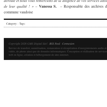
déroulé et nous vous remercions de la diligence de vos services ains
Vanessa S.
de leur qualité ! »
–
– Responsable des archives d
commune vaudoise
Category: · Tags:
Copyright 2026 GMS Digital Sàrl ·
RSS Feed
·
Connexion
Service de transfert, numérisation, restauration et récupération d'enregistrements audio et
vidéo, de photo ainsi que de données informatiques. Conception et réalisation de services
web en ligne, création et hébergement de sites internet.