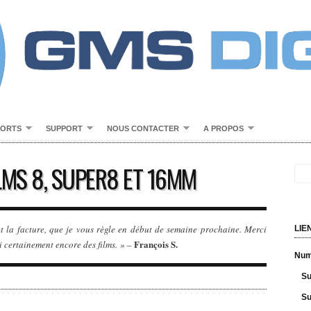
PORTS
SUPPORT
NOUS CONTACTER
A PROPOS
LMS 8, SUPER8 ET 16MM
et la facture, que je vous règle en début de semaine prochaine. Merci
LIE
François S.
i certainement encore des films. »
–
Numé
Su
Su