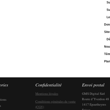
Su
Su
Le
Don
Site
Dé
Nou
Tém
Pla
ories
Confidentialité
Envoi postal
Mentions légales
GMS Digital Sàrl
Route d’Yverdon 48
tions
Conditions générales de vente
1417 Epautheyres
s
(CGV)
Suisse