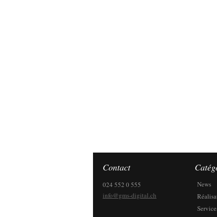
Contact
Catég
News
024 552 0 555
info@gms-digital.ch
Réalisa
Service