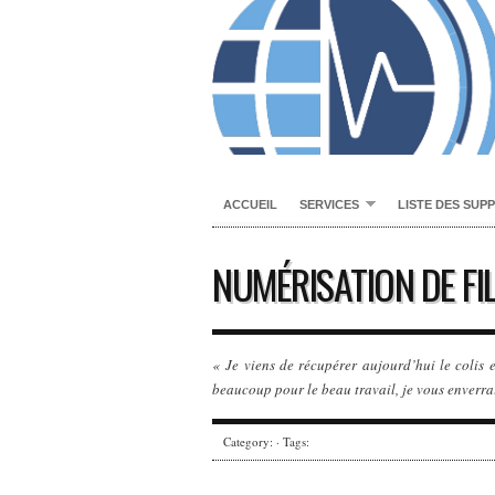
ACCUEIL
SERVICES
LISTE DES SUP
NUMÉRISATION DE FI
« Je viens de récupérer aujourd’hui le colis 
beaucoup pour le beau travail, je vous enverra
Category: · Tags: