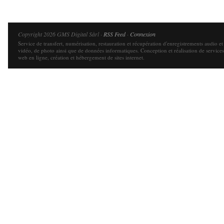
Copyright 2026 GMS Digital Sàrl ·
RSS Feed
·
Connexion
Service de transfert, numérisation, restauration et récupération d'enregistrements audio et
vidéo, de photo ainsi que de données informatiques. Conception et réalisation de services
web en ligne, création et hébergement de sites internet.