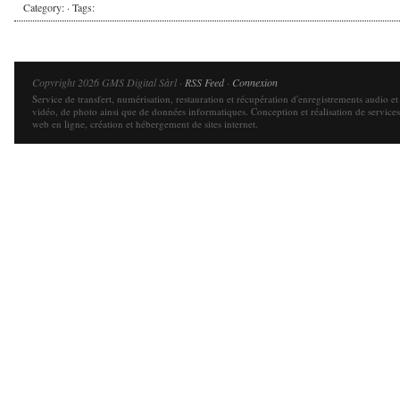
Category: · Tags:
Copyright 2026 GMS Digital Sàrl ·
RSS Feed
·
Connexion
Service de transfert, numérisation, restauration et récupération d'enregistrements audio et
vidéo, de photo ainsi que de données informatiques. Conception et réalisation de services
web en ligne, création et hébergement de sites internet.