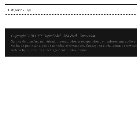
Category: · Tags:
Copyright 2026 GMS Digital Sàrl ·
RSS Feed
·
Connexion
Service de transfert, numérisation, restauration et récupération d'enregistrements audio et
vidéo, de photo ainsi que de données informatiques. Conception et réalisation de services
web en ligne, création et hébergement de sites internet.