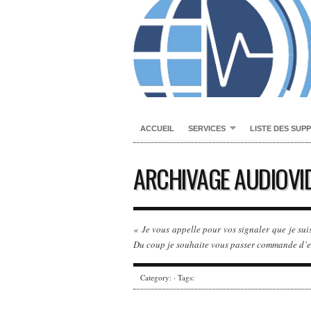
ACCUEIL
SERVICES
LISTE DES SUP
ARCHIVAGE AUDIOVI
« Je vous appelle pour vos signaler que je suis
Du coup je souhaite vous passer commande d’e
Category: · Tags: