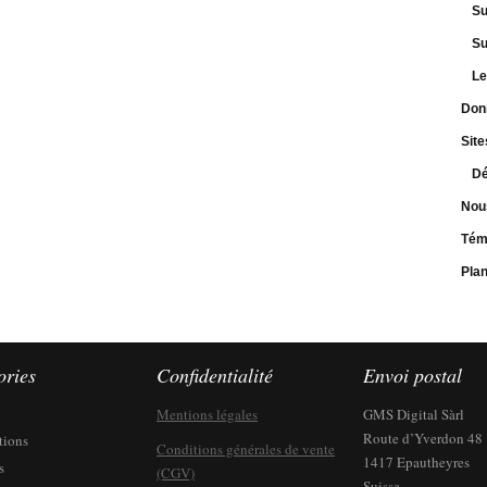
Su
Su
Le
Don
Site
Dé
Nou
Tém
Pla
ories
Confidentialité
Envoi postal
Mentions légales
GMS Digital Sàrl
Route d’Yverdon 48
tions
Conditions générales de vente
1417 Epautheyres
s
(CGV)
Suisse