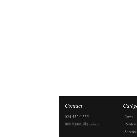
Contact
Catég
News
024 552 0 555
info@gms-digital.ch
Réalisa
Service