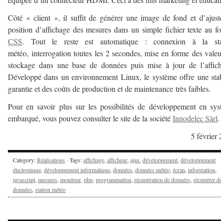
Côté « client », il suffit de générer une image de fond et d’ajust
position d’affichage des mesures dans un simple fichier texte au f
CSS
. Tout le reste est automatique : connexion à la sta
météo, interrogation toutes les 2 secondes, mise en forme des valeu
stockage dans une base de données puis mise à jour de l’affic
Développé dans un environnement Linux, le système offre une stab
garantie et des coûts de production et de maintenance très faibles.
Pour en savoir plus sur les possibilités de développement en sy
embarqué, vous pouvez consulter le site de la société
Innodelec Sàrl
.
5 février
Category:
Réalisations
· Tags:
affichage
,
afficheur
,
ajax
,
développement
,
développement
électronique
,
développement informatique
,
données
,
données météo
,
écran
,
information
,
javascript
,
mesures
,
moniteur
,
php
,
programmation
,
récupération de données
,
récupérer d
données
,
station météo