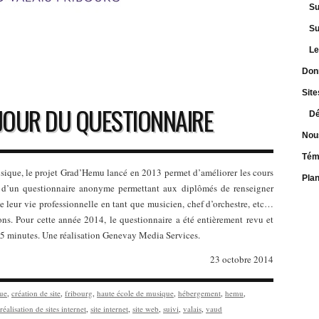
Su
Su
Le
Don
Site
 JOUR DU QUESTIONNAIRE
Dé
Nou
Tém
ique, le projet Grad’Hemu lancé en 2013 permet d’améliorer les cours
Pla
 d’un questionnaire anonyme permettant aux diplômés de renseigner
e leur vie professionnelle en tant que musicien, chef d’orchestre, etc…
ions. Pour cette année 2014, le questionnaire a été entièrement revu et
 15 minutes. Une réalisation Genevay Media Services.
23 octobre 2014
que
,
création de site
,
fribourg
,
haute école de musique
,
hébergement
,
hemu
,
réalisation de sites internet
,
site internet
,
site web
,
suivi
,
valais
,
vaud