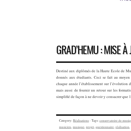
GRAD’HEMU : MISE À
Destiné aux diplômés de la Haute Ecole de Mus
donnés aux étudiants. Ceci se fait au moyen
chaque année l’établissement sur l’évolution d
mais aussi de fournir un retour sur les format
simplifié de façon à ne devoir y consacrer que
Category:
Réalisations
· Tags:
conservatoire de musi
musicien
,
musique
,
projet
,
questionnaire
,
réalisation
,