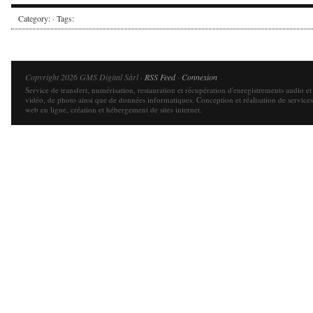
Category: · Tags:
Copyright 2026 GMS Digital Sàrl ·
RSS Feed
·
Connexion
Service de transfert, numérisation, restauration et récupération d'enregistrements audio et
vidéo, de photo ainsi que de données informatiques. Conception et réalisation de services
web en ligne, création et hébergement de sites internet.