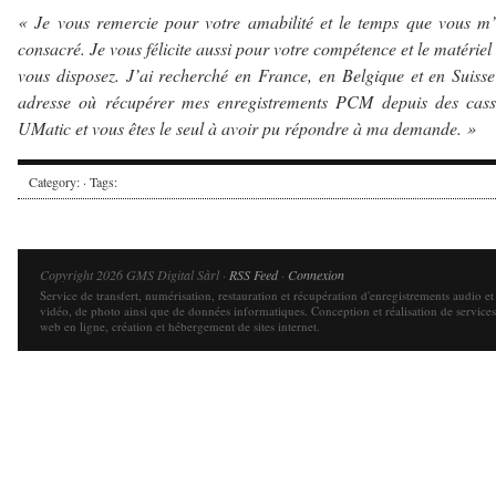
« Je vous remercie pour votre amabilité et le temps que vous m
consacré. Je vous félicite aussi pour votre compétence et le matériel
vous disposez. J’ai recherché en France, en Belgique et en Suiss
adresse où récupérer mes enregistrements PCM depuis des casse
UMatic et vous êtes le seul à avoir pu répondre à ma demande. »
Category: · Tags:
Copyright 2026 GMS Digital Sàrl ·
RSS Feed
·
Connexion
Service de transfert, numérisation, restauration et récupération d'enregistrements audio et
vidéo, de photo ainsi que de données informatiques. Conception et réalisation de services
web en ligne, création et hébergement de sites internet.