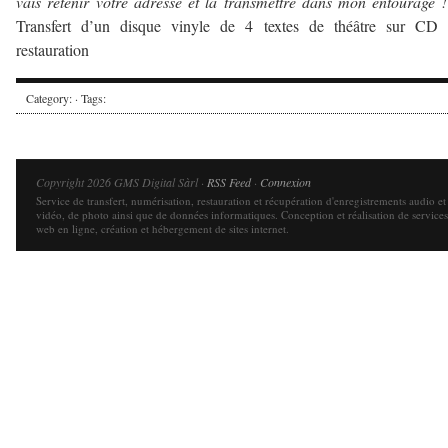
vais retenir votre adresse et la transmettre dans mon entourage 
Transfert d’un disque vinyle de 4 textes de théâtre sur CD 
restauration
Category: · Tags:
Copyright 2026 GMS Digital Sàrl ·
RSS Feed
·
Connexion
Service de transfert, numérisation, restauration et récupération d'enregistrements audio et
vidéo, de photo ainsi que de données informatiques. Conception et réalisation de services
web en ligne, création et hébergement de sites internet.