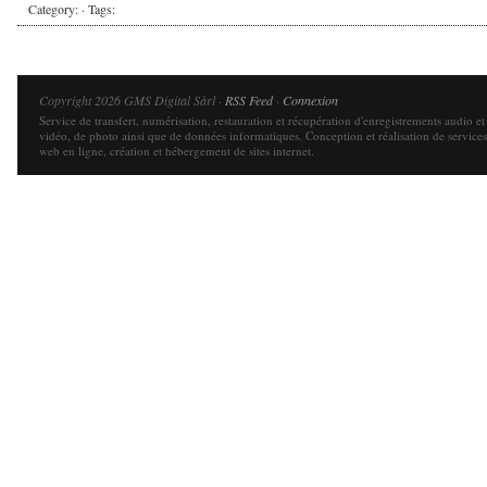
Category: · Tags:
Copyright 2026 GMS Digital Sàrl ·
RSS Feed
·
Connexion
Service de transfert, numérisation, restauration et récupération d'enregistrements audio et
vidéo, de photo ainsi que de données informatiques. Conception et réalisation de services
web en ligne, création et hébergement de sites internet.