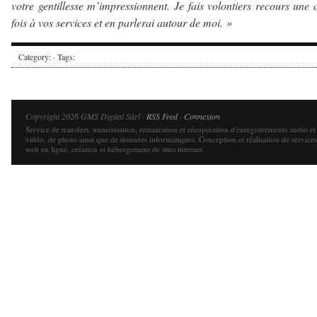
votre gentillesse m’impressionnent. Je fais volontiers recours une 
fois à vos services et en parlerai autour de moi. »
Category: · Tags:
Copyright 2026 GMS Digital Sàrl ·
RSS Feed
·
Connexion
Service de transfert, numérisation, restauration et récupération d'enregistrements audio et
vidéo, de photo ainsi que de données informatiques. Conception et réalisation de services
web en ligne, création et hébergement de sites internet.